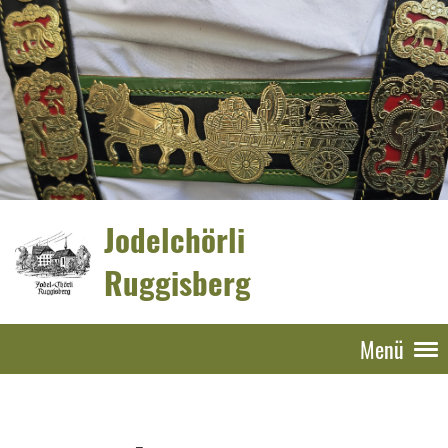
Jodelchörli
Ruggisberg
Menü